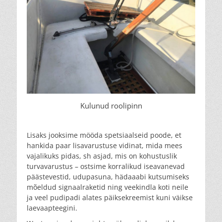
Kulunud roolipinn
Lisaks jooksime mööda spetsiaalseid poode, et
hankida paar lisavarustuse vidinat, mida mees
vajalikuks pidas, sh asjad, mis on kohustuslik
turvavarustus – ostsime korralikud iseavanevad
päästevestid, udupasuna, hädaaabi kutsumiseks
mõeldud signaalraketid ning veekindla koti neile
ja veel pudipadi alates päiksekreemist kuni väikse
laevaapteegini.