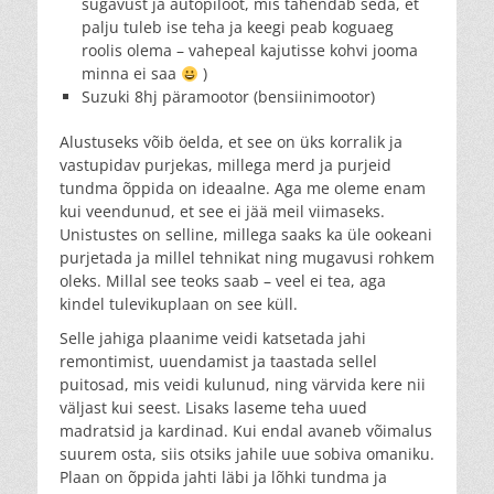
sügavust ja autopiloot, mis tähendab seda, et
palju tuleb ise teha ja keegi peab koguaeg
roolis olema – vahepeal kajutisse kohvi jooma
minna ei saa
)
Suzuki 8hj päramootor (bensiinimootor)
Alustuseks võib öelda, et see on üks korralik ja
vastupidav purjekas, millega merd ja purjeid
tundma õppida on ideaalne. Aga me oleme enam
kui veendunud, et see ei jää meil viimaseks.
Unistustes on selline, millega saaks ka üle ookeani
purjetada ja millel tehnikat ning mugavusi rohkem
oleks. Millal see teoks saab – veel ei tea, aga
kindel tulevikuplaan on see küll.
Selle jahiga plaanime veidi katsetada jahi
remontimist, uuendamist ja taastada sellel
puitosad, mis veidi kulunud, ning värvida kere nii
väljast kui seest. Lisaks laseme teha uued
madratsid ja kardinad. Kui endal avaneb võimalus
suurem osta, siis otsiks jahile uue sobiva omaniku.
Plaan on õppida jahti läbi ja lõhki tundma ja