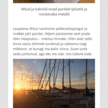
Nõud ja kahvlid-noad pardale (plastik ja
roostevaba metall)
Laupäeva õhtul nautisime päikeseloojangut ja
snäkke jahi pardal. Hiljem jalutasime veel poole
ööni Haapsalus – imeilus linnake. Olen alati selle
linna vastu tõmmet tundnud ja väiksena isegi
mõtlesin, et kunagi ma kolin sinna. Siiani pole
seda juhtunud, aga eks me näe, mis tulevik toob.