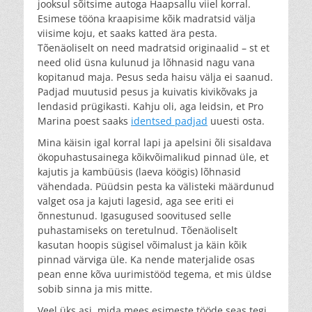
jooksul sõitsime autoga Haapsallu viiel korral.
Esimese tööna kraapisime kõik madratsid välja
viisime koju, et saaks katted ära pesta.
Tõenäoliselt on need madratsid originaalid – st et
need olid üsna kulunud ja lõhnasid nagu vana
kopitanud maja. Pesus seda haisu välja ei saanud.
Padjad muutusid pesus ja kuivatis kivikõvaks ja
lendasid prügikasti. Kahju oli, aga leidsin, et Pro
Marina poest saaks
identsed padjad
uuesti osta.
Mina käisin igal korral lapi ja apelsini õli sisaldava
ökopuhastusainega kõikvõimalikud pinnad üle, et
kajutis ja kambüüsis (laeva köögis) lõhnasid
vähendada. Püüdsin pesta ka välisteki määrdunud
valget osa ja kajuti lagesid, aga see eriti ei
õnnestunud. Igasugused soovitused selle
puhastamiseks on teretulnud. Tõenäoliselt
kasutan hoopis sügisel võimalust ja käin kõik
pinnad värviga üle. Ka nende materjalide osas
pean enne kõva uurimistööd tegema, et mis üldse
sobib sinna ja mis mitte.
Veel üks asi, mida mees esimeste tööde seas tegi,