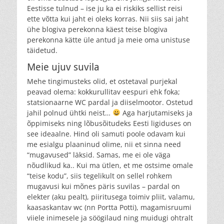
Eestisse tulnud – ise ju ka ei riskiks sellist reisi
ette võtta kui jaht ei oleks korras. Nii siis sai jaht
ühe blogiva perekonna käest teise blogiva
perekonna kätte üle antud ja meie oma unistuse
täidetud.
Meie ujuv suvila
Mehe tingimusteks olid, et ostetaval purjekal
peavad olema: kokkurullitav eespuri ehk foka;
statsionaarne WC pardal ja diiselmootor. Ostetud
jahil polnud ühtki neist…
Aga harjutamiseks ja
õppimiseks ning lõbusõitudeks Eesti ligiduses on
see ideaalne. Hind oli samuti poole odavam kui
me esialgu plaaninud olime, nii et sinna need
“mugavused” läksid. Samas, me ei ole väga
nõudlikud ka.. Kui ma ütlen, et me ostsime omale
“teise kodu”, siis tegelikult on sellel rohkem
mugavusi kui mõnes päris suvilas – pardal on
elekter (aku pealt), piiritusega toimiv pliit, valamu,
kaasaskantav wc (nn Portta Potti), magamisruumi
viiele inimesele ja söögilaud ning muidugi ohtralt