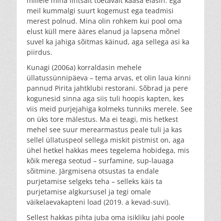
millele mina lihtsalt toetavalt kaasa elasin. Ega
meil kummalgi suurt kogemust ega teadmisi
merest polnud. Mina olin rohkem kui pool oma
elust küll mere ääres elanud ja lapsena mõnel
suvel ka jahiga sõitmas käinud, aga sellega asi ka
piirdus.
Kunagi (2006a) korraldasin mehele
üllatussünnipäeva – tema arvas, et olin laua kinni
pannud Pirita jahtklubi restorani. Sõbrad ja pere
kogunesid sinna aga siis tuli hoopis kapten, kes
viis meid purjejahiga kolmeks tunniks merele. See
on üks tore mälestus. Ma ei teagi, mis hetkest
mehel see suur merearmastus peale tuli ja kas
sellel üllatuspeol sellega miskit pistmist on, aga
ühel hetkel hakkas mees tegelema hobidega, mis
kõik merega seotud – surfamine, sup-lauaga
sõitmine. Järgmisena otsustas ta endale
purjetamise selgeks teha – selleks käis ta
purjetamise algkursusel ja tegi omale
väikelaevakapteni load (2019. a kevad-suvi).
Sellest hakkas pihta juba oma isikliku jahi poole