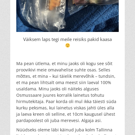
Väiksem laps tegi meile reisiks pakid kaasa
Ma pean ütlema, et minu jaoks oli kogu see sõit
proovikivi meie omavahelise suhte osas. Selles
mõttes, et mina – kui täielik merevõhik – tundsin,
et ma pean lihtsalt oma meest siin laeval 100%
usaldama. Minu jaoks oli näiteks alguses
Osmussaare juures korralik lainetus tohutu
hirmutekitaja. Paar korda oli mul ikka täiesti süda
kurku peksmas, kui lainetus viskas jahti üles alla
ja laeva kreen oli selline, et 10cm kaugusel ühest
pardapoolest oli juba merevesi. Algaja asi.
Nüüdseks oleme läbi käinud juba kolm Tallinna