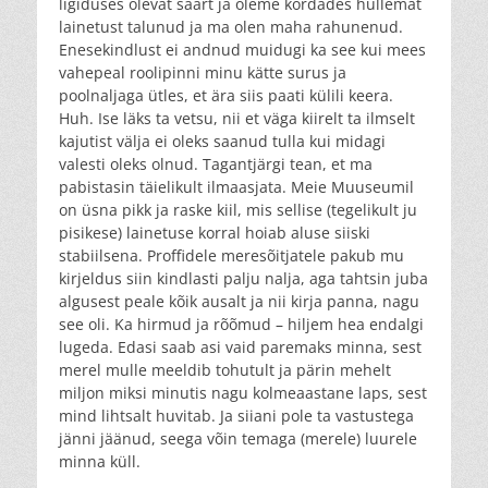
ligiduses olevat saart ja oleme kordades hullemat
lainetust talunud ja ma olen maha rahunenud.
Enesekindlust ei andnud muidugi ka see kui mees
vahepeal roolipinni minu kätte surus ja
poolnaljaga ütles, et ära siis paati külili keera.
Huh. Ise läks ta vetsu, nii et väga kiirelt ta ilmselt
kajutist välja ei oleks saanud tulla kui midagi
valesti oleks olnud. Tagantjärgi tean, et ma
pabistasin täielikult ilmaasjata. Meie Muuseumil
on üsna pikk ja raske kiil, mis sellise (tegelikult ju
pisikese) lainetuse korral hoiab aluse siiski
stabiilsena. Proffidele meresõitjatele pakub mu
kirjeldus siin kindlasti palju nalja, aga tahtsin juba
algusest peale kõik ausalt ja nii kirja panna, nagu
see oli. Ka hirmud ja rõõmud – hiljem hea endalgi
lugeda. Edasi saab asi vaid paremaks minna, sest
merel mulle meeldib tohutult ja pärin mehelt
miljon miksi minutis nagu kolmeaastane laps, sest
mind lihtsalt huvitab. Ja siiani pole ta vastustega
jänni jäänud, seega võin temaga (merele) luurele
minna küll.