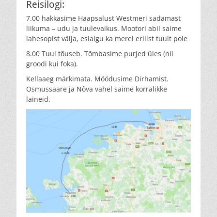
Reisilogi:
7.00 hakkasime Haapsalust Westmeri sadamast
liikuma – udu ja tuulevaikus. Mootori abil saime
lahesopist välja, esialgu ka merel erilist tuult pole
8.00 Tuul tõuseb. Tõmbasime purjed üles (nii
groodi kui foka).
Kellaaeg märkimata. Möödusime Dirhamist.
Osmussaare ja Nõva vahel saime korralikke
laineid.