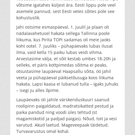
võtsime igatahes küljest ära. Eesti lippu pole veel
asemele pannud, sest Eesti vetes sõites pole see
kohustuslik.
Jahi ostsime esmaspäeval, 1. juulil ja plaan oli
nädalavahetusel hakata sellega Tallinna poole
liikuma, kus Pirita TOPi sadamas oli meie jaoks
koht ootel. 7. juuliks – pühapäevaks lubas ilusat
ilma, vaid kella 15 paiku lubas veidi vihma.
Arvestasime välja, et sõit kestab umbes 18-20h ja
selleks, et päris kottpimedas sõitma ei peaks,
otsustasime laupäeval Haapsallu sõita, öö jahil
veeta ja pühapäeval päiksetõusuga koos liikuma
hakata. Lapsi kaasa ei lubanud tulla – igaks juhuks
– isegi ju alles õpime.
Laupäevaks oli jahile värskenduskuuri saanud
roolipinn paigaldatud, madratsikatted pestud ja
paika pandud ning voodi üles tehtud (st
magamiskotid ja padjad paigas). Nõud, toit ja vesi
varutud. Akud laetud. Mageveepaak täidetud.
Turvavarustus omal kohal.