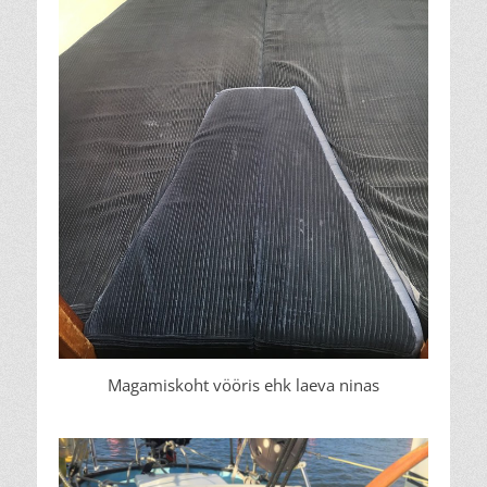
Magamiskoht vööris ehk laeva ninas