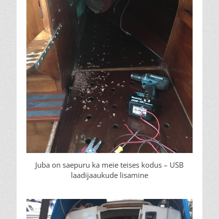
Juba on saepuru ka meie teises kodus – USB
laadijaaukude lisamine