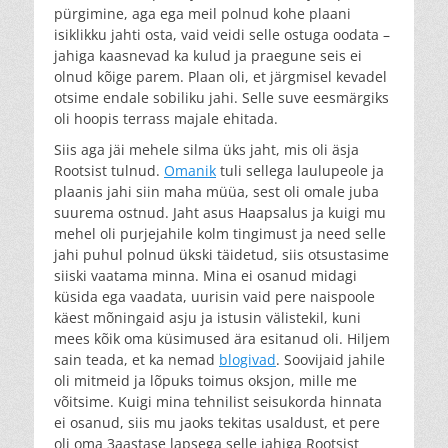
pürgimine, aga ega meil polnud kohe plaani
isiklikku jahti osta, vaid veidi selle ostuga oodata –
jahiga kaasnevad ka kulud ja praegune seis ei
olnud kõige parem. Plaan oli, et järgmisel kevadel
otsime endale sobiliku jahi. Selle suve eesmärgiks
oli hoopis terrass majale ehitada.
Siis aga jäi mehele silma üks jaht, mis oli äsja
Rootsist tulnud.
Omanik
tuli sellega laulupeole ja
plaanis jahi siin maha müüa, sest oli omale juba
suurema ostnud. Jaht asus Haapsalus ja kuigi mu
mehel oli purjejahile kolm tingimust ja need selle
jahi puhul polnud ükski täidetud, siis otsustasime
siiski vaatama minna. Mina ei osanud midagi
küsida ega vaadata, uurisin vaid pere naispoole
käest mõningaid asju ja istusin välistekil, kuni
mees kõik oma küsimused ära esitanud oli. Hiljem
sain teada, et ka nemad
blogivad
. Soovijaid jahile
oli mitmeid ja lõpuks toimus oksjon, mille me
võitsime. Kuigi mina tehnilist seisukorda hinnata
ei osanud, siis mu jaoks tekitas usaldust, et pere
oli oma 3aastase lapsega selle jahiga Rootsist