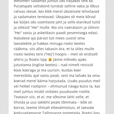
Westmeri sadamas juhtus üks naljakas seik ka.
Purjetajate seltskond tundub selline vaba ja lõbus
rahvas olevat, kes kõik merel üksteisele lehvitavad
ja sadamates teretavad. Ükspäev oli meie kõrval
kai küljes üks soomlaste jaht ja selle elanikud tulid
ja ütlesid “Hei” mulle. Ma siis naeratasin ja ütlesin
“Hei” vastu ja askeldasin paadi pesemisega edasi.
Natukese aja pärast tuli mees uuesti oma
laevatekile ja hakkas minuga rootsi keeles
rääkima, siis alles tabasin ära, et ta ütles mulle
rootsi keeles tere (“Hej”) hoopis – meil oli endiselt
ahtris ju Rootsi lipp
Jäime mõneks ajaks
jutustama (inglise keeles) – nad nimelt reisisid
koos koeraga ja ma uurisin, kuidas koer
meresõidu ajal vastu peab, sest ma tahaks ka oma
koerad merel käima harjutada. Lisaks puudus meil
sel hetkel roolipinn – ehmunud näoga küsis ta, kas
meil juhtus miskit viidates puuduvale roolile.
Teatasin siis, et ei, me võtsime lahti selle, et
lihvida ja uus lakikiht peale tõmmata – kõik on
korras, teeme lihtsalt ettevalmistusi, et laevuke
kodusadamasse Tallinnasse toimetada. Rootsi lipu