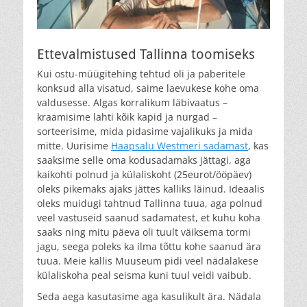
Ettevalmistused Tallinna toomiseks
Kui ostu-müügitehing tehtud oli ja paberitele
konksud alla visatud, saime laevukese kohe oma
valdusesse. Algas korralikum läbivaatus –
kraamisime lahti kõik kapid ja nurgad –
sorteerisime, mida pidasime vajalikuks ja mida
mitte. Uurisime
Haapsalu Westmeri sadamast
, kas
saaksime selle oma kodusadamaks jättagi, aga
kaikohti polnud ja külaliskoht (25eurot/ööpäev)
oleks pikemaks ajaks jättes kalliks läinud. Ideaalis
oleks muidugi tahtnud Tallinna tuua, aga polnud
veel vastuseid saanud sadamatest, et kuhu koha
saaks ning mitu päeva oli tuult väiksema tormi
jagu, seega poleks ka ilma tõttu kohe saanud ära
tuua. Meie kallis Muuseum pidi veel nädalakese
külaliskoha peal seisma kuni tuul veidi vaibub.
Seda aega kasutasime aga kasulikult ära. Nädala