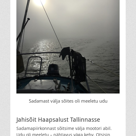
Sadamast välja sõites oli meeletu udu
Jahisõit Haapsalust Tallinnasse
Sadamapiirkonnast sõitsime välja mootori abil.
Udu oli meeletu – nähtavus väga kehv. Otsisin