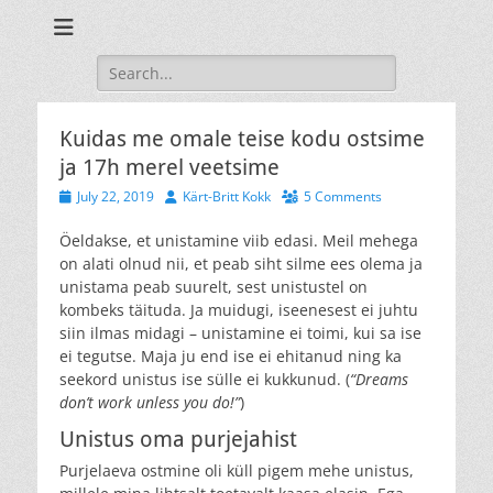
Oma maja ehitamine ja sisustamine isetehtud mööbliga.
Blogi maja
ehitusest
Search
for:
Kuidas me omale teise kodu ostsime
ja 17h merel veetsime
Posted
Author
July 22, 2019
Kärt-Britt Kokk
5 Comments
on
Öeldakse, et unistamine viib edasi. Meil mehega
on alati olnud nii, et peab siht silme ees olema ja
unistama peab suurelt, sest unistustel on
kombeks täituda. Ja muidugi, iseenesest ei juhtu
siin ilmas midagi – unistamine ei toimi, kui sa ise
ei tegutse. Maja ju end ise ei ehitanud ning ka
seekord unistus ise sülle ei kukkunud. (
“Dreams
don’t work unless you do!”
)
Unistus oma purjejahist
Purjelaeva ostmine oli küll pigem mehe unistus,