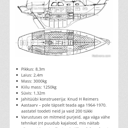
Pikkus: 8,3m
Laius: 2,4m
Mass: 3000kg
Kiilu mass: 1250kg
Süvis: 1,32m
Jahitüübi konstrueerija: Knud H Reimers
Aastaarv – pole täpselt teada aga 1964-1970.
aastatel toodeti neid ja vaid 200 tükki
Varustuses on mitmeid purjeid, aga väga vähe
tehnikat (nt puudub kajalood, mis näitab