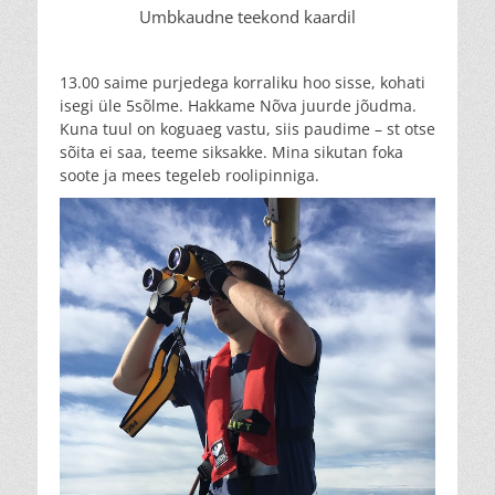
Umbkaudne teekond kaardil
13.00 saime purjedega korraliku hoo sisse, kohati
isegi üle 5sõlme. Hakkame Nõva juurde jõudma.
Kuna tuul on koguaeg vastu, siis paudime – st otse
sõita ei saa, teeme siksakke. Mina sikutan foka
soote ja mees tegeleb roolipinniga.