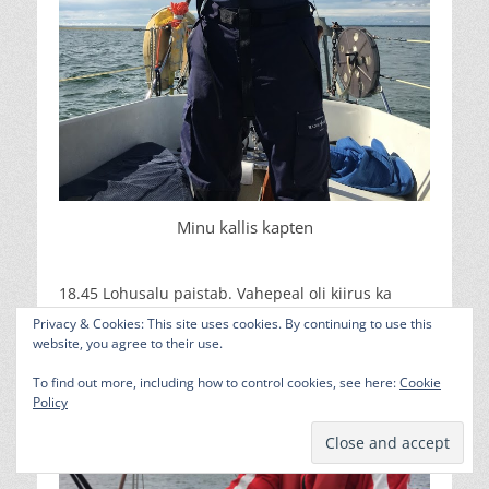
Minu kallis kapten
18.45 Lohusalu paistab. Vahepeal oli kiirus ka
6.6sõlme. Purjedega sõites, kui on korralik kiirus
Privacy & Cookies: This site uses cookies. By continuing to use this
ka, siis on jaht enamasti kreenis. Mul ikka andis
website, you agree to their use.
harjuda sellega, et vahepeal ikka nii viltu olime.
To find out more, including how to control cookies, see here:
Cookie
Policy