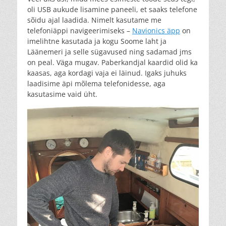
oli USB aukude lisamine paneeli, et saaks telefone
sõidu ajal laadida. Nimelt kasutame me
telefoniäppi navigeerimiseks –
Navionics äpp
on
imelihtne kasutada ja kogu Soome laht ja
Läänemeri ja selle sügavused ning sadamad jms
on peal. Väga mugav. Paberkandjal kaardid olid ka
kaasas, aga kordagi vaja ei läinud. Igaks juhuks
laadisime äpi mõlema telefonidesse, aga
kasutasime vaid üht.