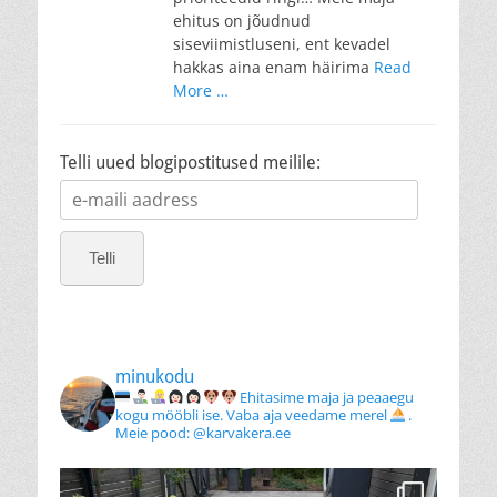
ehitus on jõudnud
siseviimistluseni, ent kevadel
hakkas aina enam häirima
Read
More …
Telli uued blogipostitused meilile:
e-
maili
aadress
Telli
minukodu
Ehitasime maja ja peaaegu
kogu mööbli ise. Vaba aja veedame merel
.
Meie pood: @karvakera.ee