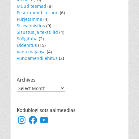
Muud teemad
(8)
Pesuruumid ja saun
(6)
Purjetamine
(4)
Siseviimistlus
(9)
Sisustus ja tekstiilid
(4)
Söögituba
(2)
Üldehitus
(15)
Vana majaosa
(4)
Vundamendi ehitus
(2)
Archives
Archives
Kodublogi sotsiaalmeedias
Instagram
Facebook
YouTube