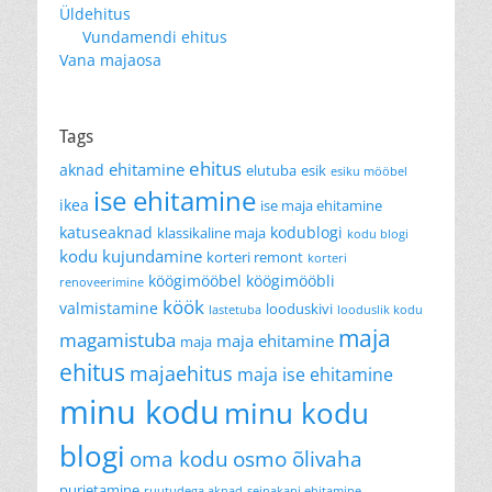
Üldehitus
Vundamendi ehitus
Vana majaosa
Tags
ehitus
ehitamine
aknad
elutuba
esik
esiku mööbel
ise ehitamine
ikea
ise maja ehitamine
katuseaknad
kodublogi
klassikaline maja
kodu blogi
kodu kujundamine
korteri remont
korteri
köögimööbel
köögimööbli
renoveerimine
köök
valmistamine
looduskivi
lastetuba
looduslik kodu
maja
magamistuba
maja ehitamine
maja
ehitus
majaehitus
maja ise ehitamine
minu kodu
minu kodu
blogi
oma kodu
osmo õlivaha
purjetamine
ruutudega aknad
seinakapi ehitamine