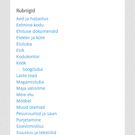
Rubriigid
Aed ja haljastus
Eelmine kodu
Ehituse dokumendid
Elekter ja küte
Elutuba
Esik
Kodukontor
Köök
Söögituba
Laste toad
Magamistuba
Maja välisilme
Meie elu
Mööbel
Muud teemad
Pesuruumid ja saun
Purjetamine
Siseviimistlus
Sisustus ja tekstiilid