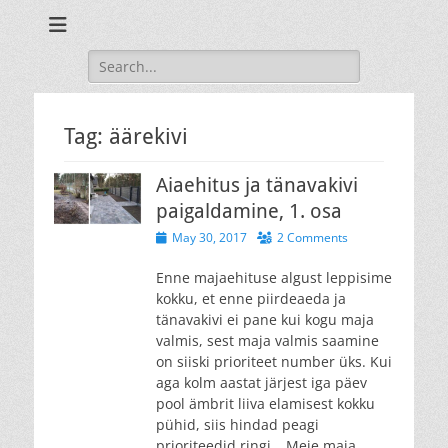
Oma maja ehitamine ja sisustamine isetehtud mööbliga.
Blogi maja
ehitusest
Search
for:
Tag:
äärekivi
Aiaehitus ja tänavakivi
paigaldamine, 1. osa
Posted
May 30, 2017
2 Comments
on
Enne majaehituse algust leppisime
kokku, et enne piirdeaeda ja
tänavakivi ei pane kui kogu maja
valmis, sest maja valmis saamine
on siiski prioriteet number üks. Kui
aga kolm aastat järjest iga päev
pool ämbrit liiva elamisest kokku
pühid, siis hindad peagi
prioriteedid ringi… Meie maja