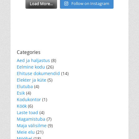
Load More...
Follow on Instagram
Categories
Aed ja haljastus
(8)
Eelmine kodu
(26)
Ehituse dokumendid
(14)
Elekter ja küte
(5)
Elutuba
(4)
Esik
(4)
Kodukontor
(1)
Köök
(6)
Laste toad
(4)
Magamistuba
(7)
Maja välisilme
(9)
Meie elu
(21)
Mööbel
(18)