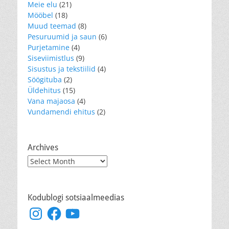
Meie elu
(21)
Mööbel
(18)
Muud teemad
(8)
Pesuruumid ja saun
(6)
Purjetamine
(4)
Siseviimistlus
(9)
Sisustus ja tekstiilid
(4)
Söögituba
(2)
Üldehitus
(15)
Vana majaosa
(4)
Vundamendi ehitus
(2)
Archives
Archives
Kodublogi sotsiaalmeedias
Instagram
Facebook
YouTube