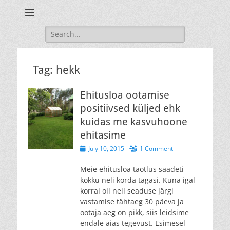
Oma maja ehitamine ja sisustamine isetehtud mööbliga.
Blogi maja
ehitusest
Search
for:
Tag:
hekk
Ehitusloa ootamise
positiivsed küljed ehk
kuidas me kasvuhoone
ehitasime
Posted
July 10, 2015
1 Comment
on
Meie ehitusloa taotlus saadeti
kokku neli korda tagasi. Kuna igal
korral oli neil seaduse järgi
vastamise tähtaeg 30 päeva ja
ootaja aeg on pikk, siis leidsime
endale aias tegevust. Esimesel