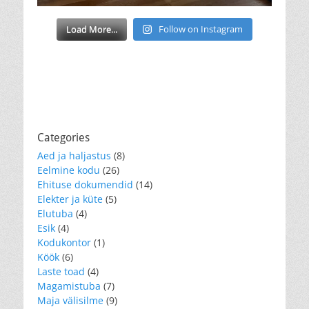
Load More...
Follow on Instagram
Categories
Aed ja haljastus
(8)
Eelmine kodu
(26)
Ehituse dokumendid
(14)
Elekter ja küte
(5)
Elutuba
(4)
Esik
(4)
Kodukontor
(1)
Köök
(6)
Laste toad
(4)
Magamistuba
(7)
Maja välisilme
(9)