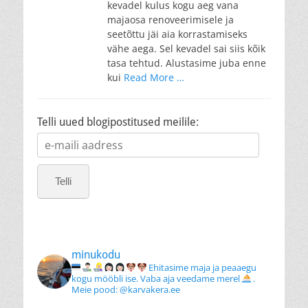
kevadel kulus kogu aeg vana
majaosa renoveerimisele ja
seetõttu jäi aia korrastamiseks
vähe aega. Sel kevadel sai siis kõik
tasa tehtud. Alustasime juba enne
kui
Read More …
Telli uued blogipostitused meilile:
e-
maili
aadress
Telli
minukodu
Ehitasime maja ja peaaegu
kogu mööbli ise. Vaba aja veedame merel
.
Meie pood: @karvakera.ee