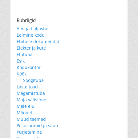
Rubriigid
Aed ja haljastus
Eelmine kodu
Ehituse dokumendid
Elekter ja küte
Elutuba
Esik
Kodukontor
Köök
Söögituba
Laste toad
Magamistuba
Maja välisilme
Meie elu
Mööbel
Muud teemad
Pesuruumid ja saun
Purjetamine